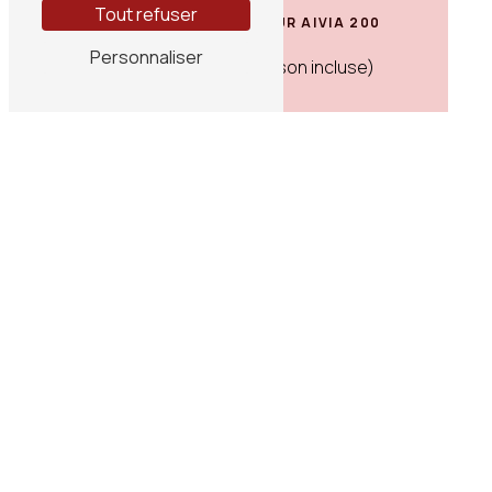
Tout refuser
COFFRET MURAL EXTÉRIEUR AIVIA 200
Personnaliser
465€ HT - 558€ TTC (livraison incluse)
Coffret mural...